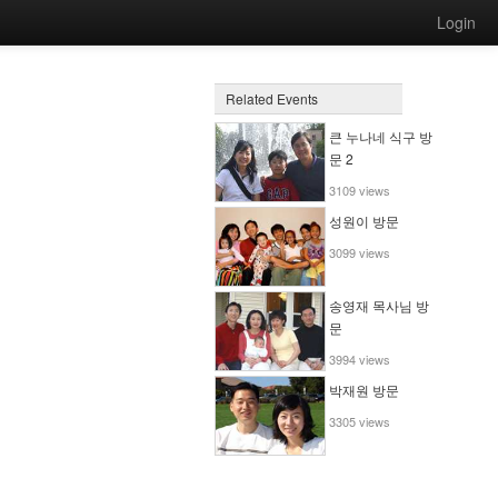
Login
Related Events
큰 누나네 식구 방
문 2
3109 views
성원이 방문
3099 views
송영재 목사님 방
문
3994 views
박재원 방문
3305 views