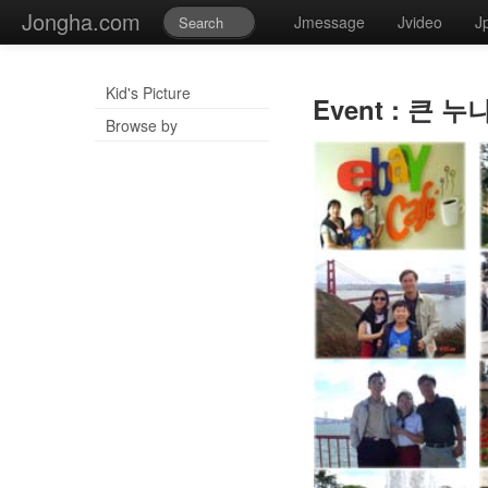
Jongha.com
Jmessage
Jvideo
J
Kid's Picture
Event : 큰 누
Browse by